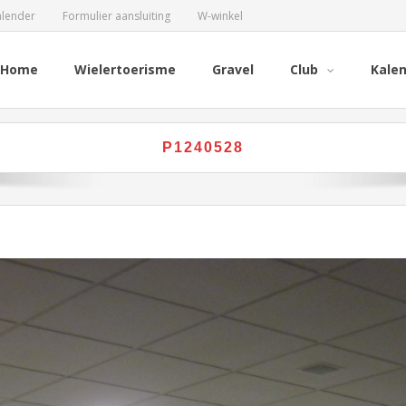
alender
Formulier aansluiting
W-winkel
Home
Wielertoerisme
Gravel
Club
Kale
P1240528