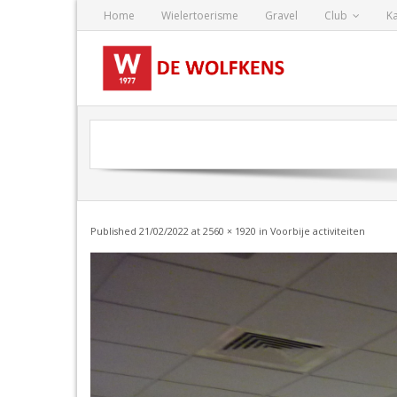
Skip
Home
Wielertoerisme
Gravel
Club
K
to
content
Published
21/02/2022
at
2560 × 1920
in
Voorbije activiteiten