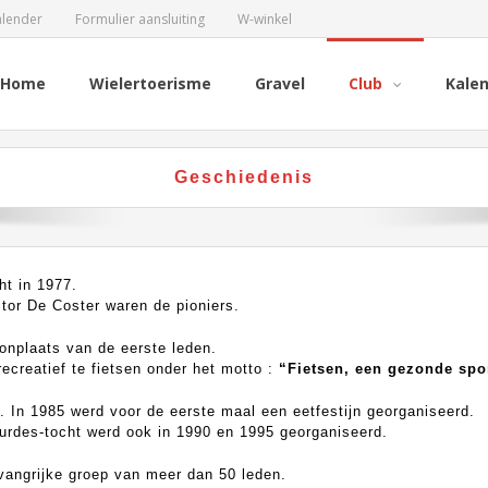
alender
Formulier aansluiting
W-winkel
Home
Wielertoerisme
Gravel
Club
Kale
Geschiedenis
ht in 1977.
tor De Coster waren de pioniers.
onplaats van de eerste leden.
ecreatief te fietsen onder het motto :
“Fietsen, een gezonde spor
. In 1985 werd voor de eerste maal een eetfestijn georganiseerd.
ourdes-tocht werd ook in 1990 en 1995 georganiseerd.
mvangrijke groep van meer dan 50 leden.