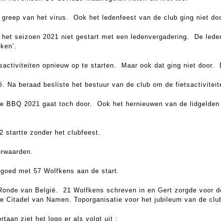
 greep van het virus. Ook het ledenfeest van de club ging niet doo
d het seizoen 2021 niet gestart met een ledenvergadering. De lede
ken’.
sactiviteiten opnieuw op te starten. Maar ook dat ging niet door.
é. Na beraad besliste het bestuur van de club om de fietsactivitei
ar de BBQ 2021 gaat toch door. Ook het hernieuwen van de lidgel
2 startte zonder het clubfeest.
orwaarden.
 goed met 57 Wolfkens aan de start.
 Ronde van België. 21 Wolfkens schreven in en Gert zorgde voor d
 Citadel van Namen. Toporganisatie voor het jubileum van de club 
taan ziet het logo er als volgt uit :