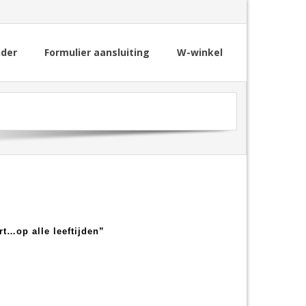
nder
Formulier aansluiting
W-winkel
t…op alle leeftijden”