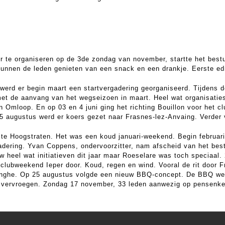
 te organiseren op de 3de zondag van november, startte het best
kunnen de leden genieten van een snack en een drankje. Eerste edi
werd er begin maart een startvergadering georganiseerd. Tijdens 
met de aanvang van het wegseizoen in maart. Heel wat organisaties
 Omloop. En op 03 en 4 juni ging het richting Bouillon voor het c
15 augustus werd er koers gezet naar Frasnes-lez-Anvaing. Verde
te Hoogstraten. Het was een koud januari-weekend. Begin februari
gadering. Yvan Coppens, ondervoorzitter, nam afscheid van het bes
uw heel wat initiatieven dit jaar maar Roeselare was toch speciaal
t clubweekend Ieper door. Koud, regen en wind. Vooral de rit door F
tinghe. Op 25 augustus volgde een nieuw BBQ-concept. De BBQ we
e vervroegen. Zondag 17 november, 33 leden aanwezig op pensenke