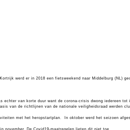
Kortrijk werd er in 2018 een fietsweekend naar Middelburg (NL) ge
s echter van korte duur want de corona-crisis dwong iedereen tot 
asis van de richtlijnen van de nationale veiligheidsraad werden cl
iviteiten met het heropstartplan. In oktober werd het seizoen afge
in november. De Covid19-maatregelen lieten dit niet toe.