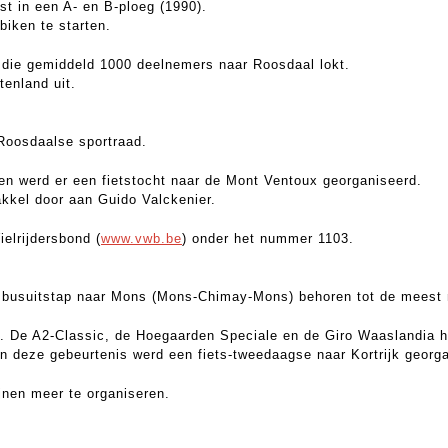
t in een A- en B-ploeg (1990).
biken te starten.
t die gemiddeld 1000 deelnemers naar Roosdaal lokt.
enland uit.
Roosdaalse sportraad.
en werd er een fietstocht naar de Mont Ventoux georganiseerd.
akkel door aan Guido Valckenier.
elrijdersbond (
www.vwb.be
) onder het nummer 1103.
e busuitstap naar Mons (Mons-Chimay-Mons) behoren tot de meest
. De A2-Classic, de Hoegaarden Speciale en de Giro Waaslandia hore
an deze gebeurtenis werd een fiets-tweedaagse naar Kortrijk georg
jnen meer te organiseren.