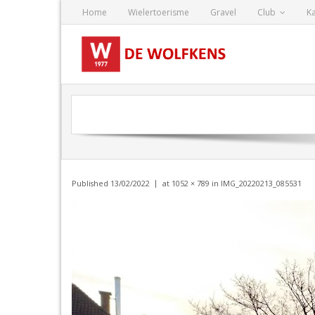
Skip
Home
Wielertoerisme
Gravel
Club
K
to
content
Published
13/02/2022
at
1052 × 789
in
IMG_20220213_085531