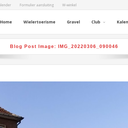
alender
Formulier aansluiting
W-winkel
Home
Wielertoerisme
Gravel
Club
Kale
Blog Post Image:
IMG_20220306_090046